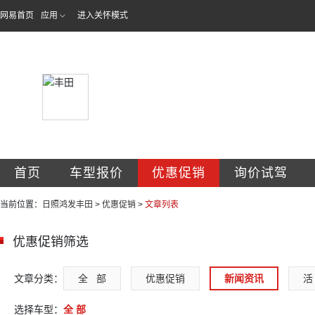
网易首页
应用
进入关怀模式
日照鸿发丰田
首页
车型报价
优惠促销
询价试驾
当前位置：
日照鸿发丰田
>
优惠促销
>
文章列表
优惠促销筛选
文章分类：
全   部
优惠促销
新闻资讯
活 
选择车型：
全 部