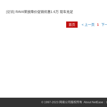
[促销]
RAV4荣放降价促销优惠1.6万 现车充足
首页
< 上一页
1
下一
©
1997-2023 网易公司版权所有
About NetEase
|