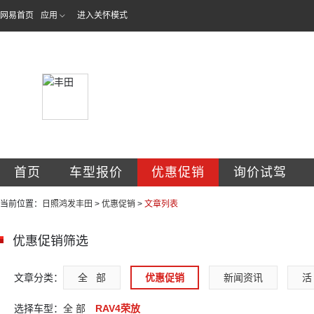
网易首页
应用
进入关怀模式
日照鸿发丰田
首页
车型报价
优惠促销
询价试驾
当前位置：
日照鸿发丰田
>
优惠促销
>
文章列表
优惠促销筛选
文章分类：
全   部
优惠促销
新闻资讯
活 
选择车型：
全 部
RAV4荣放